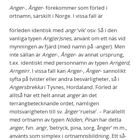
Anger‐, Ånger‐
förekommer som förled i
ortnamn, särskilt i Norge. I vissa fall är
förleden identisk med
angr
’vik’ osv. Så i den
vanliga typen
Ang(er)snes,
använt om ett näs vid
mynningen av fjärd (med namn på ‐anger). Men
inte sällan är
Anger‐, Ånger‐
av annat ursprung,
t.ex. identiskt med personnamn av typen
Arngerd,
Arngeirr.
I vissa fall kan
Anger‐, Ånger‐
sannolikt
syfta på tvister eller andra besvärligheter, så i
Angersbrekka
i Tysnes, Hordaland. Förled är
alltså här ett helt annat
anger
än det
terrängbetecknande ordet, nämligen
motsvarigheten till sv.
ånger
’ruelse’. – Parallellt
med ortnamn av typen
Nöden, Pinan
har detta
anger,
fvn.
angr,
’betryck, pina, sorg, ånger’ m.m.,
använts som simplex i ortnamnsbildning. Ett så‐