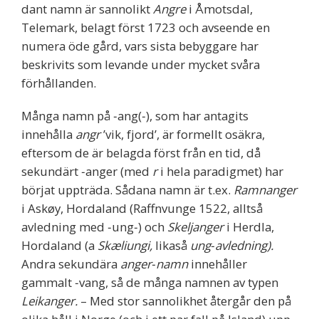
dant namn är sannolikt
Angre
i Åmotsdal,
Telemark, belagt först 1723 och avseende en
numera öde gård, vars sista bebyggare har
beskrivits som levande under mycket svåra
förhållanden.
Många namn på ‐ang(‐), som har antagits
innehålla
angr
’vik, fjord’, är formellt osäkra,
eftersom de är belagda först från en tid, då
sekundärt ‐anger (med
r
i hela paradigmet) har
börjat uppträda. Sådana namn är t.ex.
Ramnanger
i Askøy, Hordaland (Raffnvunge 1522, alltså
avledning med ‐ung‐) och
Skeljanger
i Herdla,
Hordaland (a
Skæliungi,
likaså
ung‐avledning).
Andra sekundära
anger‐namn
innehåller
gammalt ‐vang, så de många namnen av typen
Leikanger.
– Med stor sannolikhet återgår den på