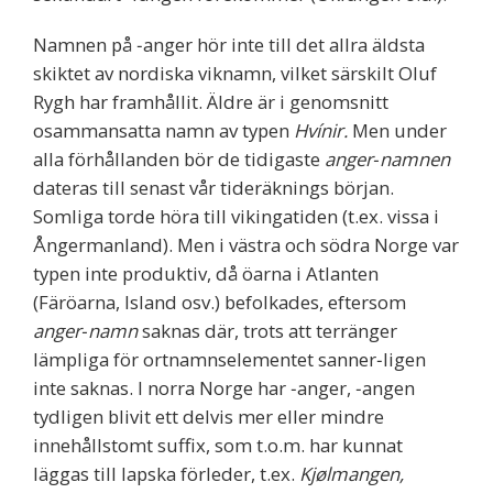
Namnen på ‐anger hör inte till det allra äldsta
skiktet av nordiska viknamn, vilket särskilt Oluf
Rygh har framhållit. Äldre är i genomsnitt
osammansatta namn av typen
Hvínir.
Men under
alla förhållanden bör de tidigaste
anger‐namnen
dateras till senast vår tideräknings början.
Somliga torde höra till vikingatiden (t.ex. vissa i
Ångermanland). Men i västra och södra Norge var
typen inte produktiv, då öarna i Atlanten
(Färöarna, Island osv.) befolkades, eftersom
anger‐namn
saknas där, trots att terränger
lämpliga för ortnamnselementet sanner‐ligen
inte saknas. I norra Norge har ‐anger, ‐angen
tydligen blivit ett delvis mer eller mindre
innehållstomt suffix, som t.o.m. har kunnat
läggas till lapska förleder, t.ex.
Kjølmangen,