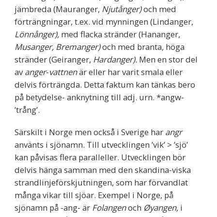
jämbreda (Mauranger,
Njutånger)
och med
förträngningar, t.ex. vid mynningen (Lindanger,
Lönnånger),
med flacka stränder (Hananger,
Musanger, Bremanger)
och med branta, höga
stränder (Geiranger,
Hardanger).
Men en stor del
av
anger‐vattnen
är eller har varit smala eller
delvis förträngda. Detta faktum kan tänkas bero
på betydelse‐ anknytning till adj. urn. *angw‐
’trång’.
Särskilt i Norge men också i Sverige har
angr
använts i sjönamn. Till utvecklingen ’vik’ > ’sjö’
kan påvisas flera paralleller. Utvecklingen bör
delvis hänga samman med den skandina‐viska
strandlinjeförskjutningen, som har förvandlat
många vikar till sjöar. Exempel i Norge, på
sjönamn på ‐ang‐ är
Folangen
och
Øyangen,
i