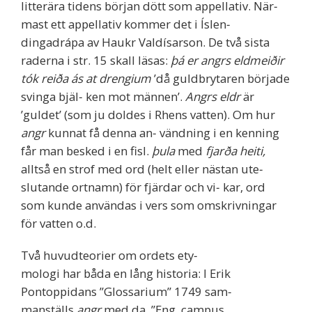
litterära tidens början dött som appellativ. När‐
mast ett appellativ kommer det i Íslen‐
dingadrápa av Haukr Valdísarson. De två sista
raderna i str. 15 skall läsas:
þá er angrs eldmeiðir
tók reiða ás at drengium
’då guldbrytaren började
svinga bjäl‐ ken mot männen’.
Angrs eldr
är
’guldet’ (som ju doldes i Rhens vatten). Om hur
angr
kunnat få denna an‐ vändning i en kenning
får man besked i en fisl.
þula
med
fjarða heiti,
alltså en strof med ord (helt eller nästan ute‐
slutande ortnamn) för fjärdar och vi‐ kar, ord
som kunde användas i vers som omskrivningar
för vatten o.d.
Två huvudteorier om ordets ety‐
mologi har båda en lång historia: I Erik
Pontoppidans ”Glossarium” 1749 sam‐
manställs
angr
med da. ”Eng. campus,