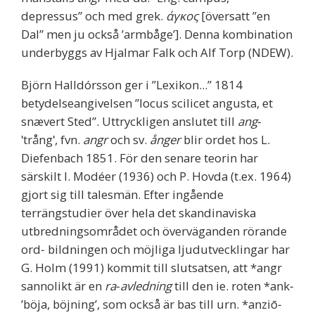
depressus” och med grek.
άγκος
[översatt ”en
Dal” men ju också ’armbåge’]. Denna kombination
underbyggs av Hjalmar Falk och Alf Torp (NDEW).
Björn Halldórsson ger i ”Lexikon...” 1814
betydelseangivelsen ”locus scilicet angusta, et
snævert Sted”. Uttryckligen anslutet till
ang‐
ʹtrångʹ, fvn.
angr
och sv.
ånger
blir ordet hos L.
Diefenbach 1851. För den senare teorin har
särskilt I. Modéer (1936) och P. Hovda (t.ex. 1964)
gjort sig till talesmän. Efter ingående
terrängstudier över hela det skandinaviska
utbredningsområdet och överväganden rörande
ord‐ bildningen och möjliga ljudutvecklingar har
G. Holm (1991) kommit till slutsatsen, att *angr
sannolikt är en
ra‐avledning
till den ie. roten *ank‐
’böja, böjning’, som också är bas till urn. *anziō‐