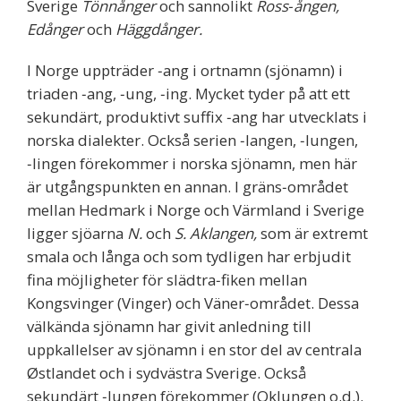
Sverige
Tönnånger
och sannolikt
Ross‐ången,
Edånger
och
Häggdånger.
I Norge uppträder ‐ang i ortnamn (sjönamn) i
triaden ‐ang, ‐ung, ‐ing. Mycket tyder på att ett
sekundärt, produktivt suffix ‐ang har utvecklats i
norska dialekter. Också serien ‐langen, ‐lungen,
‐lingen förekommer i norska sjönamn, men här
är utgångspunkten en annan. I gräns‐området
mellan Hedmark i Norge och Värmland i Sverige
ligger sjöarna
N.
och
S. Aklangen,
som är extremt
smala och långa och som tydligen har erbjudit
fina möjligheter för slädtra‐fiken mellan
Kongsvinger (Vinger) och Väner‐området. Dessa
välkända sjönamn har givit anledning till
uppkallelser av sjönamn i en stor del av centrala
Østlandet och i sydvästra Sverige. Också
sekundärt ‐lungen förekommer (Oklungen o.d.).