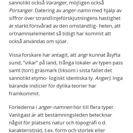
sannolikt också
Varanger,
möjligen också
Porsanger.
Datering av
anger‐namn
med hjälp av
siffror över strandlinjeförskjutningens hastighet
är starkt försvårad av den omständlig‐ heten, att
ortnamnselementet så tidigt har kommit att
också användas om sjöar.
Vissa forskare har antagit, att
angr
kunnat åsyfta
sund, ”vikar” på land, trånga lokaler av typen pass
samt (torr) gräsmark (liksom i sista fallet det
sannolikt etymo‐ logiskt identiska ty.
Anger).
Inga
bärande indicier för dylika teorier har
framkommit.
Förlederna i
anger‐namnen
hör till flera typer.
Vanligast är att bestämningsleden betecknar
något för platsens natur och topografi o.d.
karakteristiskt, t.ex. form och storlek eller