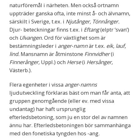
naturföremål i närheten. Men också ortnamn
uppträder ganska ofta, inte minst å‐ och älvnamn,
särskilt i Sverige, t.ex. i
Njutånger, Tönnånger.
Djur‐ beteckningar finns t.ex. i
Eftang
(elptr ’svan’)
och
Ulvangen.
Ord för växtlighet som är
bestämningsleder i
anger‐namn
är t.ex.
eik, lauf,
lind.
Mansnamn är åtminstone
Finnvidher
(i
Finnerånger,
Uppl.) och
Herse
(i
Hersånger,
Västerb.).
Flera egenheter i vissa
anger‐namns
ljudutveckling förklaras bäst om man får anta, att
gruppen genomgående (eller ev. med vissa
undantag) har haft ursprunglig
efterledsbetoning, som ju en stor del av namnen
ännu har. Efterledsbetoningen bör sammanhänga
med den fonetiska tyngden hos ‐ang.