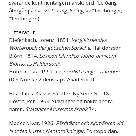
svarande kontinentalgermanskt ord. (Leiðang
återgår på da.‐sv.
ledung, leding,
av *leidhunger,
*leidhinger.)
Litteratur
Diefenbach, Lorenz. 1851.
Vergleichendes
Wörterbuch der gotischen Sprache.
Halldórsson,
Bjórn. 1814.
Lexicon Islandico‐latino‐danicum
Biörnonis Haldorsonii.
Holm, Gösta. 1991.
De nordiska anger‐namnen.
(Det Norske Videnskaps‐Akaderni. II.
Hist.‐Filos. Klasse. Skrifter. Ny Serie No. 18.)
Hovda, Per. 1964. Stavanger og nokre andra
namn.
Stavanger Museums årbok
74.
Modéer, Ivar. 1936.
Färdvägar och sjömärken vid
Norden kuster. Namntolkningar.
Pontoppidan,