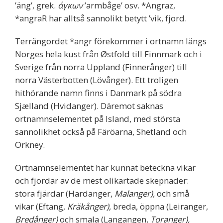
’äng’, grek.
άγκων
’armbåge’ osv. *Angraz,
*angraR har alltså sannolikt betytt ’vik, fjord.
Terrängordet *angr förekommer i ortnamn längs
Norges hela kust från Østfold till Finnmark och i
Sverige från norra Uppland (Finnerånger) till
norra Västerbotten (Lövånger). Ett troligen
hithörande namn finns i Danmark på södra
Sjælland (Hvidanger). Däremot saknas
ortnamnselementet på Island, med största
sannolikhet också på Färöarna, Shetland och
Orkney.
Ortnamnselementet har kunnat beteckna vikar
och fjordar av de mest olikartade skepnader:
stora fjärdar (Hardanger,
Malanger),
och små
vikar (Eftang,
Kräkånger),
breda, öppna (Leiranger,
Bredånger)
och smala (Langangen,
Toranger),