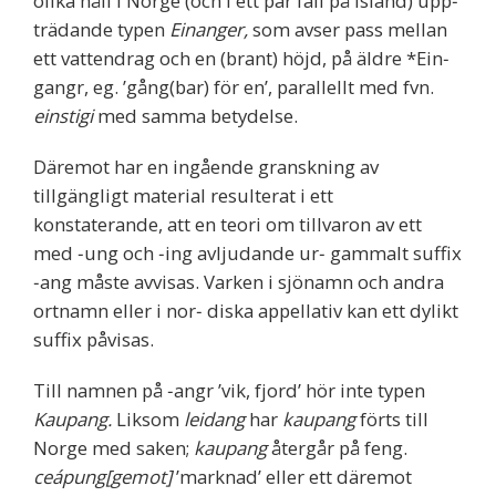
olika håll i Norge (och i ett par fall på Island) upp‐
trädande typen
Einanger,
som avser pass mellan
ett vattendrag och en (brant) höjd, på äldre *Ein‐
gangr, eg. ’gång(bar) för en’, parallellt med fvn.
einstigi
med samma betydelse.
Däremot har en ingående granskning av
tillgängligt material resulterat i ett
konstaterande, att en teori om tillvaron av ett
med ‐ung och ‐ing avljudande ur‐ gammalt suffix
‐ang måste avvisas. Varken i sjönamn och andra
ortnamn eller i nor‐ diska appellativ kan ett dylikt
suffix påvisas.
Till namnen på ‐angr ’vik, fjord’ hör inte typen
Kaupang.
Liksom
leidang
har
kaupang
förts till
Norge med saken;
kaupang
återgår på feng.
ceápung[gemot]
’marknad’ eller ett däremot