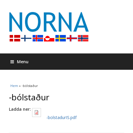
Menu
Du är här
Hem
» ‐bólstaður
‐bólstaður
Ladda ner:
-bolstadurIS.pdf