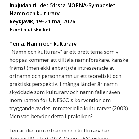
Inbjudan till det 51:sta NORNA-Symposiet:
Namn och kulturarv
Reykjavík, 19–21 maj 2026
Första utskicket
Tema: Namn och kulturarv
"Namn och kulturarv” är ett brett tema som vi
hoppas kommer att tilltala namnforskare, kanske
främst (men ekki enbart) de intresserade av
ortnamn och personnamn ur ett teoretiskt och
praktiskt perspektiv. I många länder är namn
skyddade som kulturarv och namn faller även
inom ramen för UNESCO:s konvention om
tryggande av det immateriella kulturarvet (2003).
Men vad betyder detta i praktiken?
I en artikel om ortnamn och kulturarv har
Přemysl Mácha (2023, Onoma 58) nyligen