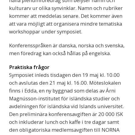
hålla plenumföredrag som belyser namn och
kulturarv ur olika synvinklar. Namn och rubriker
kommer att meddelas senare. Det kommer även
att vara möjligt att organisera mindre tematiska
workshoppar under symposiet.
Konferensspråken är danska, norska och svenska,
men föredrag kan också hållas på engelska.
Praktiska frågor
Symposiet inleds tisdagen den 19 maj kl. 10.00
och avslutas den 21 maj kl. 16.00. Möteslokalen
finns i Edda, en ny byggnad som delas av Árni
Magnússon-institutet för isländska studier och
avdelningen för isländska vid Islands universitet.
Den preliminära konferensavgiften är 20 000 ISK
och inkluderar lunch och kaffe i tre dagar samt
den obligatoriska medlemsavgiften till NORNA