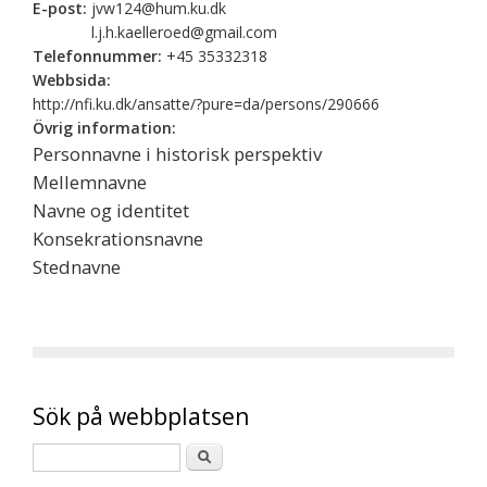
E-post:
jvw124@hum.ku.dk
l.j.h.kaelleroed@gmail.com
Telefonnummer:
+45 35332318
Webbsida:
http://nfi.ku.dk/ansatte/?pure=da/persons/290666
Övrig information:
Personnavne i historisk perspektiv
Mellemnavne
Navne og identitet
Konsekrationsnavne
Stednavne
Sök på webbplatsen