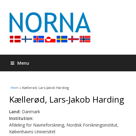
Menu
Du är här
Hem
» Kællerød, Lars-Jakob Harding
Kællerød, Lars-Jakob Harding
Land:
Danmark
Institution:
Afdeling for Navneforskning, Nordisk Forskningsinstitut,
Københavns Universitet