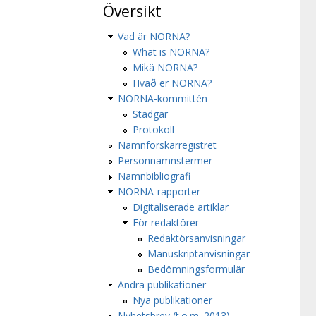
Översikt
Vad är NORNA?
What is NORNA?
Mikä NORNA?
Hvað er NORNA?
NORNA-kommittén
Stadgar
Protokoll
Namnforskarregistret
Personnamnstermer
Namnbibliografi
NORNA-rapporter
Digitaliserade artiklar
För redaktörer
Redaktörsanvisningar
Manuskriptanvisningar
Bedömningsformulär
Andra publikationer
Nya publikationer
Nyhetsbrev (t.o.m. 2013)