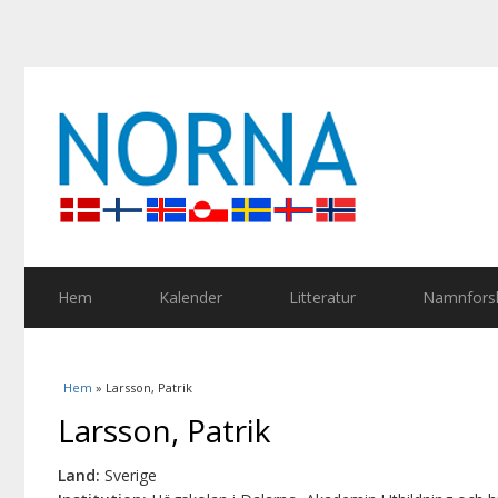
Hem
Kalender
Litteratur
Namnforsk
Du är här
Hem
» Larsson, Patrik
Larsson, Patrik
Land:
Sverige