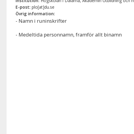
Institution:
Högskolan i Dalarna, Akademin Utbildning och 
E-post:
plo[at]du.se
Övrig information:
- Namn i runinskrifter
- Medeltida personnamn, framför allt binamn