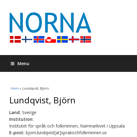
Menu
Du är här
Hem
» Lundqvist, Björn
Lundqvist, Björn
Land:
Sverige
Institution:
Institutet för språk och folkminnen, Namnarkivet i Uppsala
E-post:
bjorn.lundqvist[at]sprakochfolkminnen.se