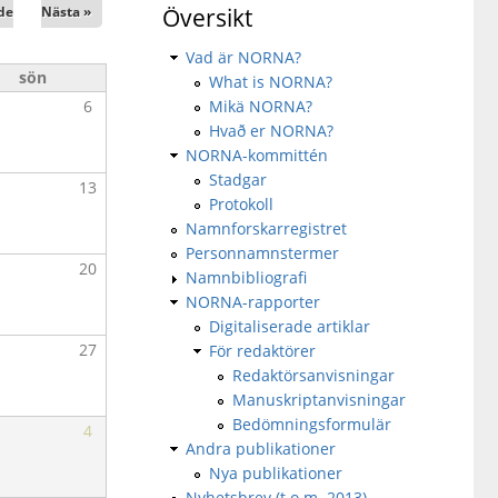
de
Nästa »
Översikt
Vad är NORNA?
sön
What is NORNA?
Mikä NORNA?
6
Hvað er NORNA?
NORNA-kommittén
Stadgar
13
Protokoll
Namnforskarregistret
Personnamnstermer
20
Namnbibliografi
NORNA-rapporter
Digitaliserade artiklar
27
För redaktörer
Redaktörsanvisningar
Manuskriptanvisningar
Bedömningsformulär
4
Andra publikationer
Nya publikationer
Nyhetsbrev (t.o.m. 2013)