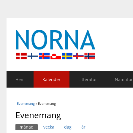
Hem
Kalender
Litteratur
Namnfors
Du är här
Evenemang
» Evenemang
Evenemang
Primära flikar
månad
(aktiv flik)
vecka
dag
år