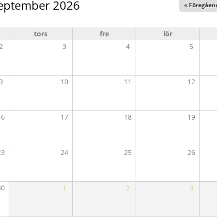
eptember 2026
« Föregåen
tors
fre
lör
2
3
4
5
9
10
11
12
16
17
18
19
23
24
25
26
30
1
2
3