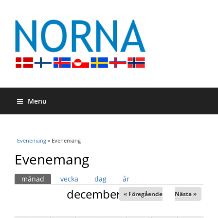
Menu
Du är här
Evenemang
» Evenemang
Evenemang
Primära flikar
månad
(aktiv flik)
vecka
dag
år
december 2026
« Föregående
Nästa »