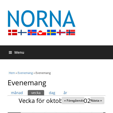
Menu
Du är här
Hem
»
Evenemang
» Evenemang
Evenemang
Primära flikar
månad
vecka
(aktiv flik)
dag
år
Vecka för oktober 20, 2025
« Föregående
Nästa »