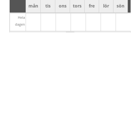
mån
tis
ons
tors
fre
lör
sön
Hela
dagen