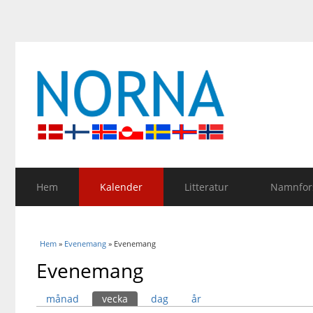
Hem
Kalender
Litteratur
Namnfors
Du är här
Hem
»
Evenemang
» Evenemang
Evenemang
Primära flikar
månad
vecka
(aktiv flik)
dag
år