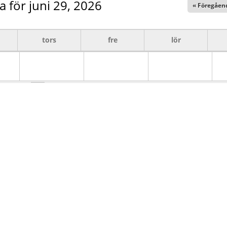
a för juni 29, 2026
« Föregåen
tors
fre
lör