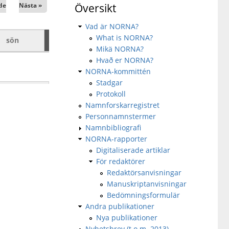
de
Nästa »
Översikt
Vad är NORNA?
What is NORNA?
sön
Mikä NORNA?
Hvað er NORNA?
NORNA-kommittén
Stadgar
Protokoll
Namnforskarregistret
Personnamnstermer
Namnbibliografi
NORNA-rapporter
Digitaliserade artiklar
För redaktörer
Redaktörsanvisningar
Manuskriptanvisningar
Bedömningsformulär
Andra publikationer
Nya publikationer
Nyhetsbrev (t.o.m. 2013)