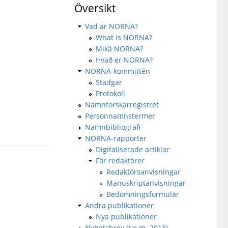
Översikt
Vad är NORNA?
What is NORNA?
Mikä NORNA?
Hvað er NORNA?
NORNA-kommittén
Stadgar
Protokoll
Namnforskarregistret
Personnamnstermer
Namnbibliografi
NORNA-rapporter
Digitaliserade artiklar
För redaktörer
Redaktörsanvisningar
Manuskriptanvisningar
Bedömningsformulär
Andra publikationer
Nya publikationer
Nyhetsbrev (t.o.m. 2013)