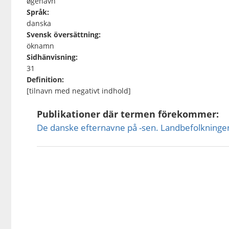
øgenavn
Språk:
danska
Svensk översättning:
öknamn
Sidhänvisning:
31
Definition:
[tilnavn med negativt indhold]
Publikationer där termen förekommer:
De danske efternavne på -sen. Landbefolkninge