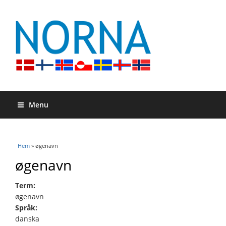
Menu
Du är här
Hem
» øgenavn
øgenavn
Term:
øgenavn
Språk:
danska