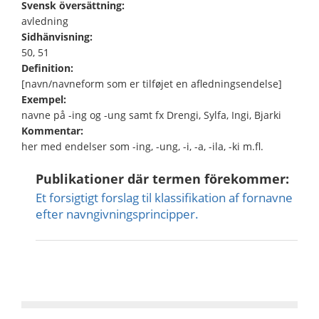
Svensk översättning:
avledning
Sidhänvisning:
50, 51
Definition:
[navn/navneform som er tilføjet en afledningsendelse]
Exempel:
navne på -ing og -ung samt fx Drengi, Sylfa, Ingi, Bjarki
Kommentar:
her med endelser som -ing, -ung, -i, -a, -ila, -ki m.fl.
Publikationer där termen förekommer:
Et forsigtigt forslag til klassifikation af fornavne
efter navn­givningsprincipper.