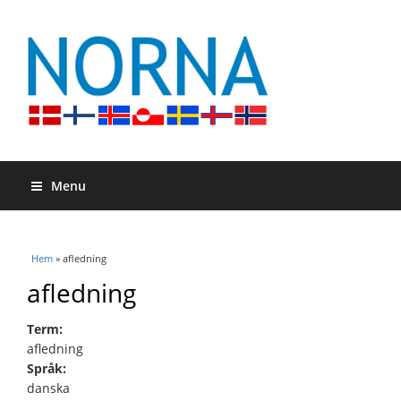
Menu
Du är här
Hem
» afledning
afledning
Term:
afledning
Språk:
danska