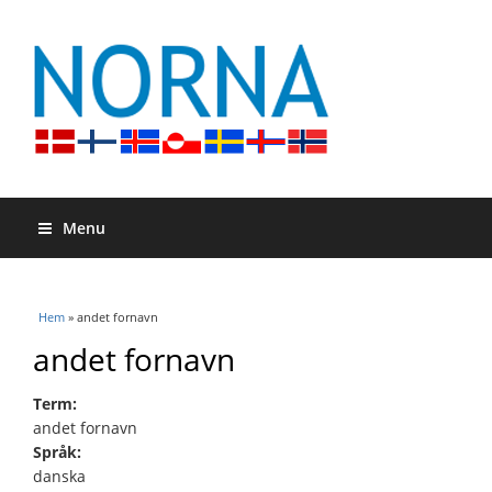
Menu
Du är här
Hem
» andet fornavn
andet fornavn
Term:
andet fornavn
Språk:
danska