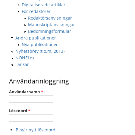
Digitaliserade artiklar
För redaktörer
Redaktörsanvisningar
Manuskriptanvisningar
Bedömningsformulär
Andra publikationer
Nya publikationer
Nyhetsbrev (t.o.m. 2013)
NONELex
Länkar
Användarinloggning
Användarnamn
*
Lösenord
*
Begär nytt lösenord