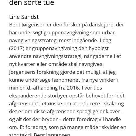
den sorte tue
Line Sandst
Bent Jørgensen er den forsker på dansk jord, der
har undersøgt gruppenavngivning som urban
navngivningsstrategi mest indgående. I dag
(2017) er gruppenavngivning den hyppigst
anvendte navngivningsstrategi, når gaderne i et
nyt kvarter eller område skal navngives.
Jørgensens forskning gjorde det muligt, at jeg
kunne undersøge fænomenet fra nye vinkler i
min ph.d.-afhandling fra 2016. I vor tids
ekspanderende storbyer opstår behovet for ”det
afgrænsede”, et ønske om at reducere i skala, og
det er om disse afgrænsede sproglige enklaver –
og alt det der bryder – dette foredrag vil handle
om. Et foredrag, som på mange måder skylder en
stor tak til Bent Jørgensen.