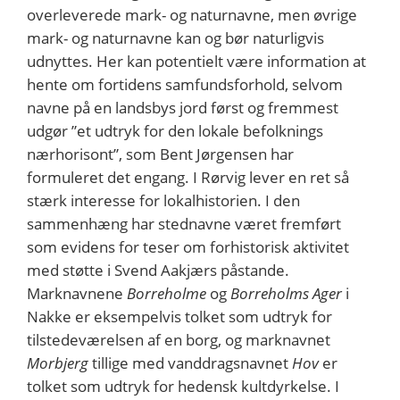
overleverede mark- og naturnavne, men øvrige
mark- og naturnavne kan og bør naturligvis
udnyttes. Her kan potentielt være information at
hente om fortidens samfundsforhold, selvom
navne på en landsbys jord først og fremmest
udgør ”et udtryk for den lokale befolknings
nærhorisont”, som Bent Jørgensen har
formuleret det engang. I Rørvig lever en ret så
stærk interesse for lokalhistorien. I den
sammenhæng har stednavne været fremført
som evidens for teser om forhistorisk aktivitet
med støtte i Svend Aakjærs påstande.
Marknavnene
Borreholme
og
Borreholms Ager
i
Nakke er eksempelvis tolket som udtryk for
tilstedeværelsen af en borg, og marknavnet
Morbjerg
tillige med vanddragsnavnet
Hov
er
tolket som udtryk for hedensk kultdyrkelse. I