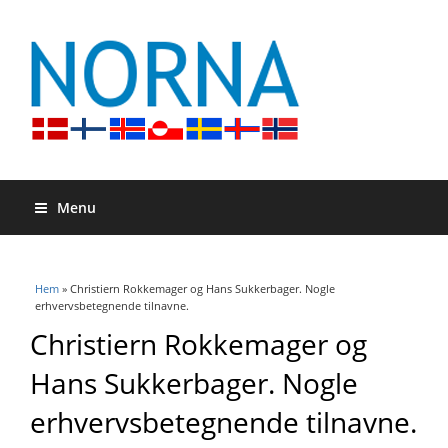
Menu
Du är här
Hem
» Christiern Rokkemager og Hans Sukkerbager. Nogle
erhvervsbetegnende tilnavne.
Christiern Rokkemager og
Hans Sukkerbager. Nogle
erhvervsbetegnende tilnavne.