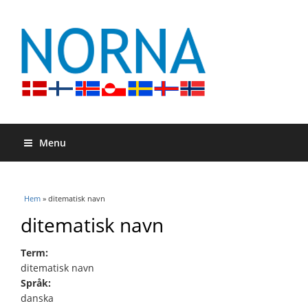
Menu
Du är här
Hem
» ditematisk navn
ditematisk navn
Term:
ditematisk navn
Språk:
danska