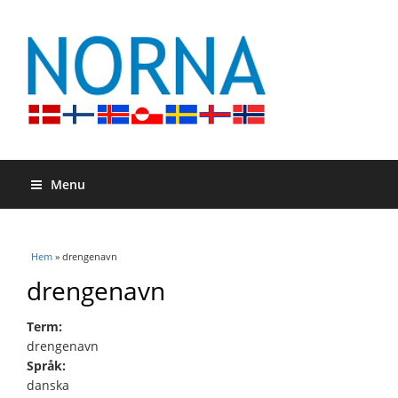
Menu
Du är här
Hem
» drengenavn
drengenavn
Term:
drengenavn
Språk:
danska