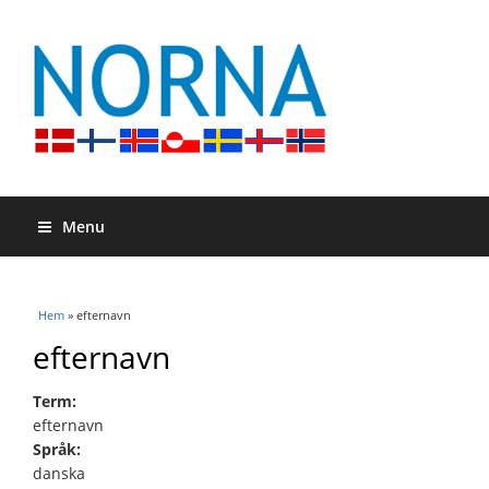
Menu
Du är här
Hem
» efternavn
efternavn
Term:
efternavn
Språk:
danska