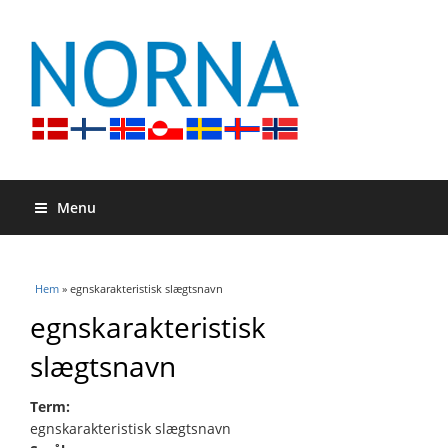
Menu
Du är här
Hem
» egnskarakteristisk slægtsnavn
egnskarakteristisk
slægtsnavn
Term:
egnskarakteristisk slægtsnavn