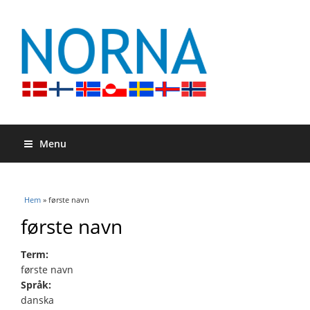
Menu
Du är här
Hem
» første navn
første navn
Term:
første navn
Språk:
danska