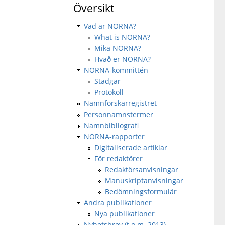
Översikt
Vad är NORNA?
What is NORNA?
Mikä NORNA?
Hvað er NORNA?
NORNA-kommittén
Stadgar
Protokoll
Namnforskarregistret
Personnamnstermer
Namnbibliografi
NORNA-rapporter
Digitaliserade artiklar
För redaktörer
Redaktörsanvisningar
Manuskriptanvisningar
Bedömningsformulär
Andra publikationer
Nya publikationer
Nyhetsbrev (t.o.m. 2013)