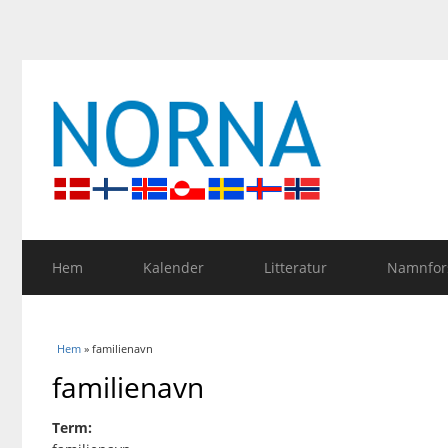
Hem
Kalender
Litteratur
Namnfors
Du är här
Hem
» familienavn
familienavn
Term: