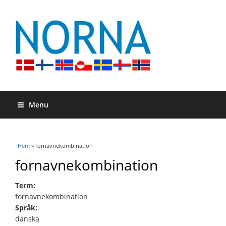
Menu
Du är här
Hem
» fornavnekombination
fornavnekombination
Term:
fornavnekombination
Språk:
danska