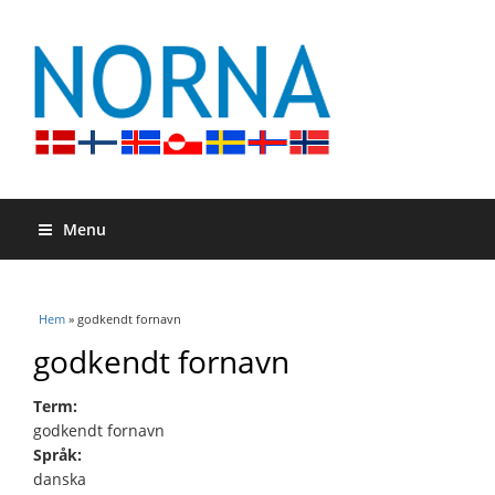
Menu
Du är här
Hem
» godkendt fornavn
godkendt fornavn
Term:
godkendt fornavn
Språk:
danska