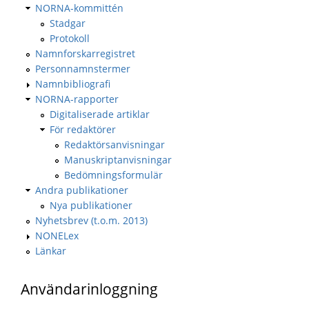
NORNA-kommittén
Stadgar
Protokoll
Namnforskarregistret
Personnamnstermer
Namnbibliografi
NORNA-rapporter
Digitaliserade artiklar
För redaktörer
Redaktörsanvisningar
Manuskriptanvisningar
Bedömningsformulär
Andra publikationer
Nya publikationer
Nyhetsbrev (t.o.m. 2013)
NONELex
Länkar
Användarinloggning