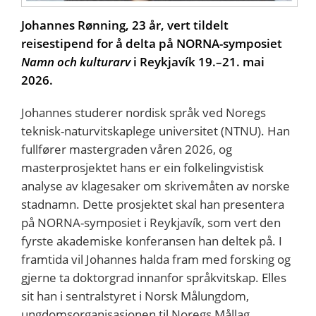
Johannes Rønning, 23 år, vert tildelt
reisestipend for å delta på NORNA-symposiet
Namn och kulturarv
i Reykjavík 19.–21. mai
2026.
Johannes studerer nordisk språk ved Noregs
teknisk-naturvitskaplege universitet (NTNU). Han
fullfører mastergraden våren 2026, og
masterprosjektet hans er ein folkelingvistisk
analyse av klagesaker om skrivemåten av norske
stadnamn. Dette prosjektet skal han presentera
på NORNA-symposiet i Reykjavík, som vert den
fyrste akademiske konferansen han deltek på. I
framtida vil Johannes halda fram med forsking og
gjerne ta doktorgrad innanfor språkvitskap. Elles
sit han i sentralstyret i Norsk Målungdom,
ungdomsorganisasjonen til Noregs Mållag.