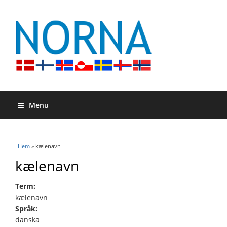
Menu
Du är här
Hem
» kælenavn
kælenavn
Term:
kælenavn
Språk:
danska