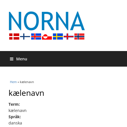
Menu
Du är här
Hem
» kælenavn
kælenavn
Term:
kælenavn
Språk:
danska