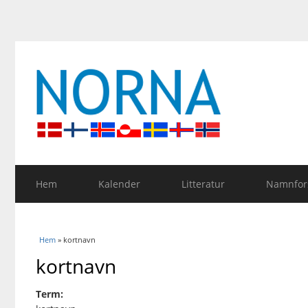
Hem
Kalender
Litteratur
Namnfors
Du är här
Hem
» kortnavn
kortnavn
Term: