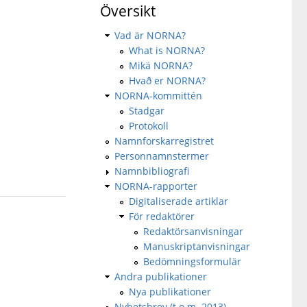
Översikt
Vad är NORNA?
What is NORNA?
Mikä NORNA?
Hvað er NORNA?
NORNA-kommittén
Stadgar
Protokoll
Namnforskarregistret
Personnamnstermer
Namnbibliografi
NORNA-rapporter
Digitaliserade artiklar
För redaktörer
Redaktörsanvisningar
Manuskriptanvisningar
Bedömningsformulär
Andra publikationer
Nya publikationer
Nyhetsbrev (t.o.m. 2013)