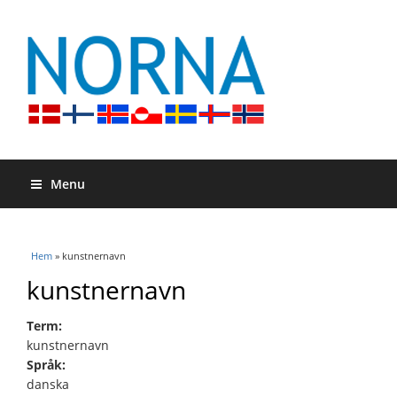
Menu
Du är här
Hem
» kunstnernavn
kunstnernavn
Term:
kunstnernavn
Språk:
danska