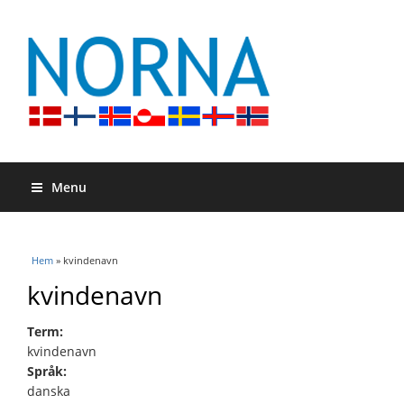
Menu
Du är här
Hem
» kvindenavn
kvindenavn
Term:
kvindenavn
Språk:
danska