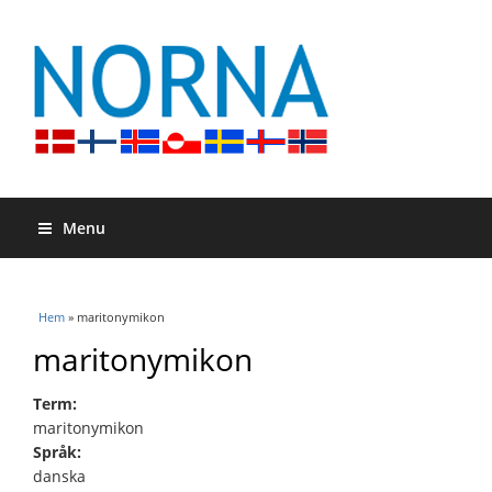
Menu
Du är här
Hem
» maritonymikon
maritonymikon
Term:
maritonymikon
Språk:
danska