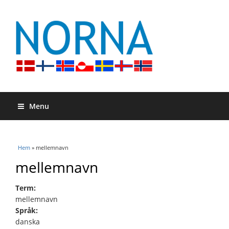
Menu
Du är här
Hem
» mellemnavn
mellemnavn
Term:
mellemnavn
Språk:
danska