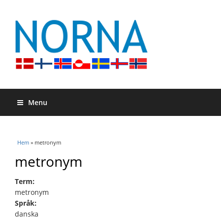
Menu
Du är här
Hem
» metronym
metronym
Term:
metronym
Språk:
danska