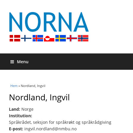
Menu
Du är här
Hem
» Nordland, Ingvil
Nordland, Ingvil
Land:
Norge
Institution:
Språkrådet, seksjon for språkrøkt og språkrådgiving
E-post:
ingvil.nordland@nmbu.no