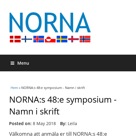
Menu
Du är här
Hem
» NORNA:s 48:e symposium - Namn i skrift
NORNA:s 48:e symposium -
Namn i skrift
Posted on:
8 May 2018
By:
Leila
Välkomna att anmäla er till NORNA:s 48:e