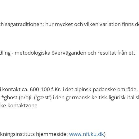
 sagatraditionen: hur mycket och vilken variation finns d
dling - metodologiska överväganden och resultat från ett
kontakt ca. 600-100 f.Kr. i det alpinsk-padanske område.
st-(e/o)i- ('gæst') i den germansk-keltisk-ligurisk-italis
ske kontaktzone
kningsinstituts hjemmeside:
www.nfi.ku.dk
)