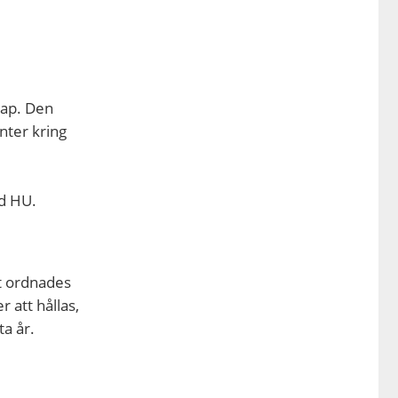
kap. Den
nter kring
id HU.
et ordnades
 att hållas,
a år.