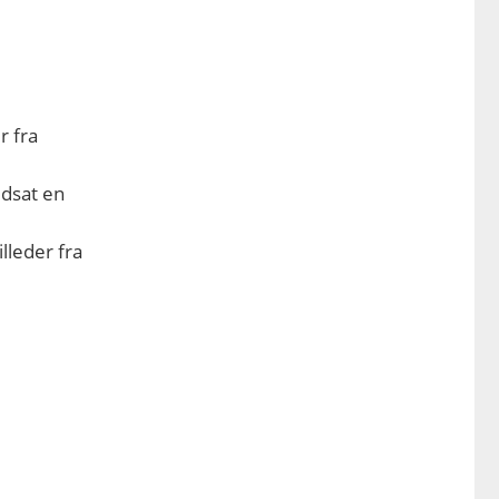
r fra
edsat en
l
Billeder fra