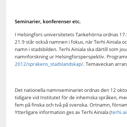
Seminarier, konferenser etc.
I Helsingfors universitetets Tankehörna ordnas 1
21.9 står också namnen i fokus, när Terhi Ainiala oc
namn i stadsbilden. Terhi Ainiala ska därtill som 
namnforskning ur Helsingforsperspektiv. Program
2012/sprakens_stadslandskap/
. Temaveckan arrang
Det nationella namnseminariet ordnas den 12 oktob
tidigare vid Institutet för de inhemska språken, me
fem på finska och två på svenska. Ortnamn, förnam
Ytterligare information ges av Terhi Ainiala (
terhi.a