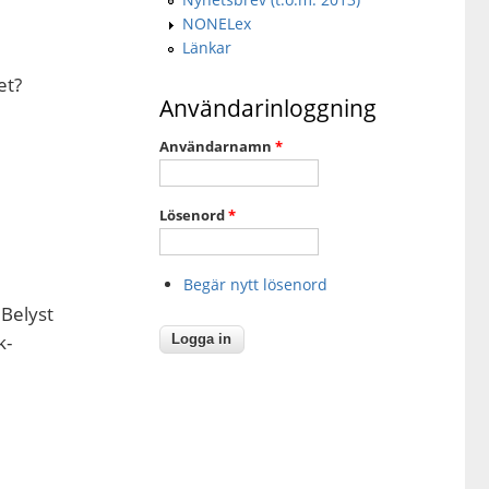
NONELex
Länkar
et?
Användarinloggning
Användarnamn
*
Lösenord
*
Begär nytt lösenord
 Belyst
k-