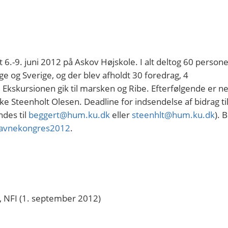
6.-9. juni 2012 på Askov Højskole. I alt deltog 60 persone
e og Sverige, og der blev afholdt 30 foredrag, 4
Ekskursionen gik til marsken og Ribe. Efterfølgende er n
e Steenholt Olesen. Deadline for indsendelse af bidrag ti
des til
beggert@hum.ku.dk
eller
steenhlt@hum.ku.dk
). 
navnekongres2012
.
g, NFI (1. september 2012)