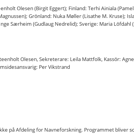
lt Olesen (Birgit Eggert); Finland: Terhi Ainiala (Pamel
Magnussen); Grönland: Nuka Møller (Lisathe M. Kruse); Isl
nge Særheim (Gudlaug Nedrelid); Sverige: Maria Löfdahl (
teenholt Olesen, Sekreterare: Leila Mattfolk, Kassör: Agne
emsidesansvarig: Per Vikstrand
ke på Afdeling for Navneforskning. Programmet bliver s