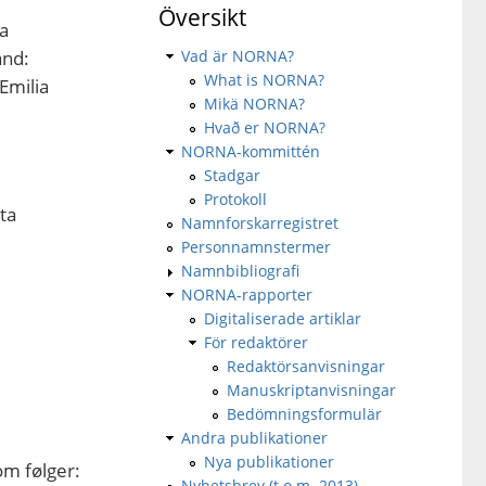
Översikt
a
and:
Vad är NORNA?
What is NORNA?
Emilia
Mikä NORNA?
Hvað er NORNA?
NORNA-kommittén
Stadgar
Protokoll
ta
Namnforskarregistret
Personnamnstermer
Namnbibliografi
NORNA-rapporter
Digitaliserade artiklar
För redaktörer
Redaktörsanvisningar
Manuskriptanvisningar
Bedömningsformulär
Andra publikationer
Nya publikationer
om følger:
Nyhetsbrev (t.o.m. 2013)