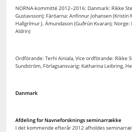
NORNA-kommitté 2012–2016: Danmark: Rikke Steenho
Gustavsson); Färöarna: Anfinnur Johansen (Kristin 
Hallgrímur J. Ámundason (Guðrún Kvaran); Norge: I
Aldrin)
Ordförande: Terhi Ainiala, Vice ordförande: Rikke S
Sundström, Förlagsansvarig: Katharina Leibring, H
Danmark
Afdeling for Navneforsknings seminarrække
I det kommende efterår 2012 afholdes seminarræk