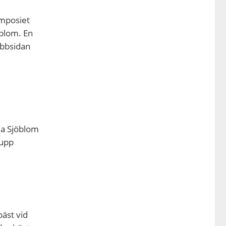
ymposiet
öblom. En
ebbsidan
la Sjöblom
 upp
äst vid