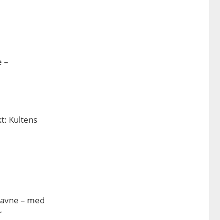
e –
t: Kultens
snavne – med
r