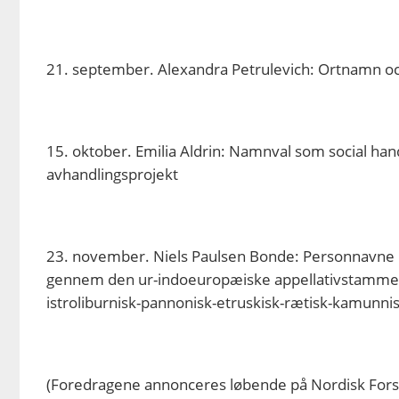
21. september. Alexandra Petrulevich: Ortnamn och
15. oktober. Emilia Aldrin: Namnval som social han
avhandlingsprojekt
23. november. Niels Paulsen Bonde: Personnavne i 
gennem den ur-indoeuropæiske appellativstamme *gho
istroliburnisk-pannonisk-etruskisk-rætisk-kamunni
(Foredragene annonceres løbende på Nordisk Fors