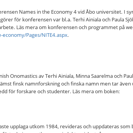
ferensen Names in the Economy 4 vid Åbo universitet. I s
görer för konferensen var bl.a. Terhi Ainiala och Paula Sj
r arbete. Läs mera om konferensen och programmet på w
the-economy/Pages/NITE4.aspx
.
ish Onomastics av Terhi Ainiala, Minna Saarelma och Pau
ämst finsk namnforskning och finska namn men tar även
edd för forskare och studenter. Läs mera om boken:
naste upplaga utkom 1984, revideras och uppdateras som b