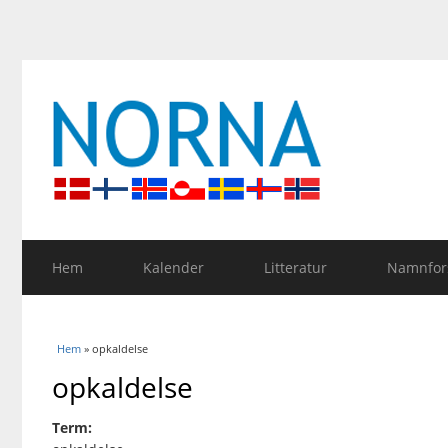
Hem
Kalender
Litteratur
Namnfors
Du är här
Hem
» opkaldelse
opkaldelse
Term: