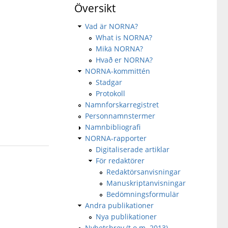
Översikt
Vad är NORNA?
What is NORNA?
Mikä NORNA?
Hvað er NORNA?
NORNA-kommittén
Stadgar
Protokoll
Namnforskarregistret
Personnamnstermer
Namnbibliografi
NORNA-rapporter
Digitaliserade artiklar
För redaktörer
Redaktörsanvisningar
Manuskriptanvisningar
Bedömningsformulär
Andra publikationer
Nya publikationer
Nyhetsbrev (t.o.m. 2013)