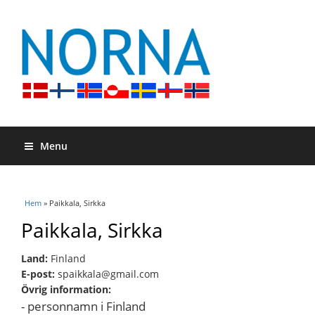
Menu
Du är här
Hem
» Paikkala, Sirkka
Paikkala, Sirkka
Land:
Finland
E-post:
spaikkala@gmail.com
Övrig information:
- personnamn i Finland