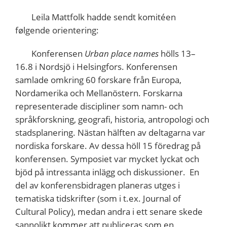
Leila Mattfolk hadde sendt komitéen
følgende orientering:
Konferensen
Urban place names
hölls 13–
16.8 i Nordsjö i Helsingfors. Konferensen
samlade omkring 60 forskare från Europa,
Nordamerika och Mellanöstern. Forskarna
representerade discipliner som namn- och
språkforskning, geografi, historia, antropologi och
stadsplanering. Nästan hälften av deltagarna var
nordiska forskare. Av dessa höll 15 föredrag på
konferensen. Symposiet var mycket lyckat och
bjöd på intressanta inlägg och diskussioner. En
del av konferensbidragen planeras utges i
tematiska tidskrifter (som i t.ex. Journal of
Cultural Policy), medan andra i ett senare skede
sannolikt kommer att publiceras som en