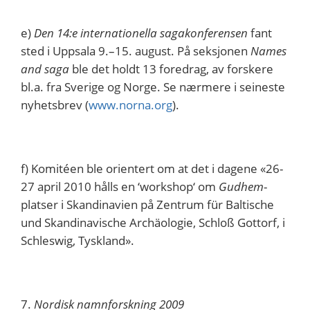
e)
Den 14:e internationella sagakonferensen
fant
sted i Uppsala 9.–15. august. På seksjonen
Names
and saga
ble det holdt 13 foredrag, av forskere
bl.a. fra Sverige og Norge. Se nærmere i seineste
nyhetsbrev (
www.norna.org
).
f) Komitéen ble orientert om at det i dagene «26-
27 april 2010 hålls en ‘workshop‘ om
Gudhem
-
platser i Skandinavien på Zentrum für Baltische
und Skandinavische Archäologie, Schloß Gottorf, i
Schleswig, Tyskland».
7.
Nordisk namnforskning 2009