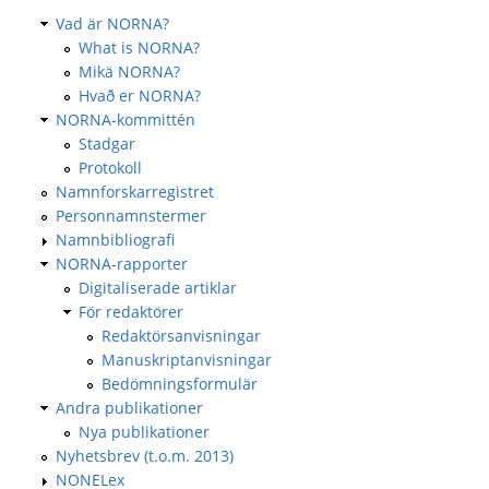
Vad är NORNA?
What is NORNA?
Mikä NORNA?
Hvað er NORNA?
NORNA-kommittén
Stadgar
Protokoll
Namnforskarregistret
Personnamnstermer
Namnbibliografi
NORNA-rapporter
Digitaliserade artiklar
För redaktörer
Redaktörsanvisningar
Manuskriptanvisningar
Bedömningsformulär
Andra publikationer
Nya publikationer
Nyhetsbrev (t.o.m. 2013)
NONELex