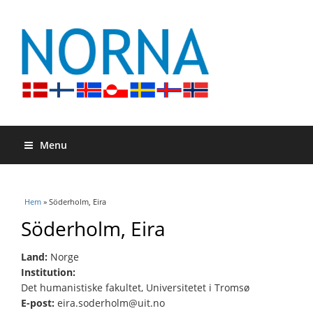
Menu
Du är här
Hem
» Söderholm, Eira
Söderholm, Eira
Land:
Norge
Institution:
Det humanistiske fakultet, Universitetet i Tromsø
E-post:
eira.soderholm@uit.no