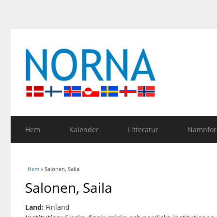
Hem
Kalender
Litteratur
Namnfors
Du är här
Hem
» Salonen, Saila
Salonen, Saila
Land:
Finland