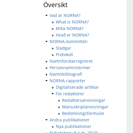
Översikt
Vad är NORNA?
What is NORNA?
Mikä NORNA?
Hvað er NORNA?
NORNA-kommittén
Stadgar
Protokoll
Namnforskarregistret
Personnamnstermer
Namnbibliografi
NORNA-rapporter
Digitaliserade artiklar
För redaktörer
Redaktörsanvisningar
Manuskriptanvisningar
Bedömningsformulär
Andra publikationer
Nya publikationer
Nyhetsbrev (t.o.m. 2013)