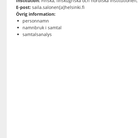
Institution:
Finska, finskugriska och nordiska institutionen,
E-post:
saila.salonen[a]helsinki.fi
Övrig information:
personnamn
namnbruk i samtal
samtalsanalys