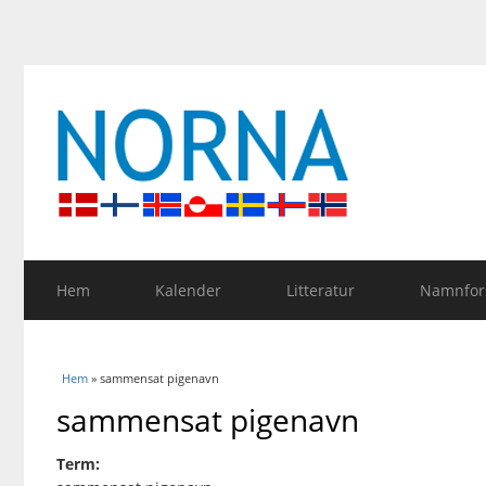
Hem
Kalender
Litteratur
Namnfors
Du är här
Hem
» sammensat pigenavn
sammensat pigenavn
Term: