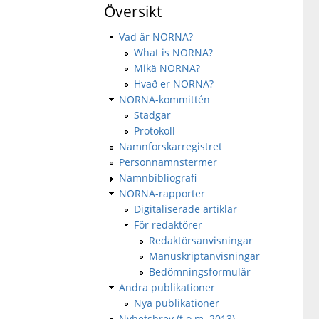
Översikt
Vad är NORNA?
What is NORNA?
Mikä NORNA?
Hvað er NORNA?
NORNA-kommittén
Stadgar
Protokoll
Namnforskarregistret
Personnamnstermer
Namnbibliografi
NORNA-rapporter
Digitaliserade artiklar
För redaktörer
Redaktörsanvisningar
Manuskriptanvisningar
Bedömningsformulär
Andra publikationer
Nya publikationer
Nyhetsbrev (t.o.m. 2013)