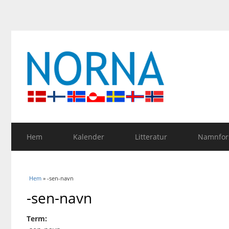
Hem
Kalender
Litteratur
Namnfors
Du är här
Hem
» -sen-navn
-sen-navn
Term: