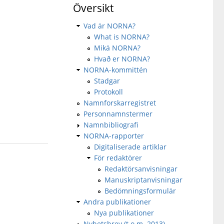
Översikt
Vad är NORNA?
What is NORNA?
Mikä NORNA?
Hvað er NORNA?
NORNA-kommittén
Stadgar
Protokoll
Namnforskarregistret
Personnamnstermer
Namnbibliografi
NORNA-rapporter
Digitaliserade artiklar
För redaktörer
Redaktörsanvisningar
Manuskriptanvisningar
Bedömningsformulär
Andra publikationer
Nya publikationer
Nyhetsbrev (t.o.m. 2013)