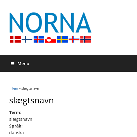
Menu
Du är här
Hem
» slægtsnavn
slægtsnavn
Term:
slægtsnavn
Språk:
danska