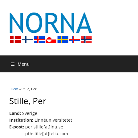
Menu
Du är här
Hem
» Stille, Per
Stille, Per
Land:
Sverige
Institution:
Linnéuniversitetet
E-post:
per.stille[at]lnu.se
pthstille[at]telia.com