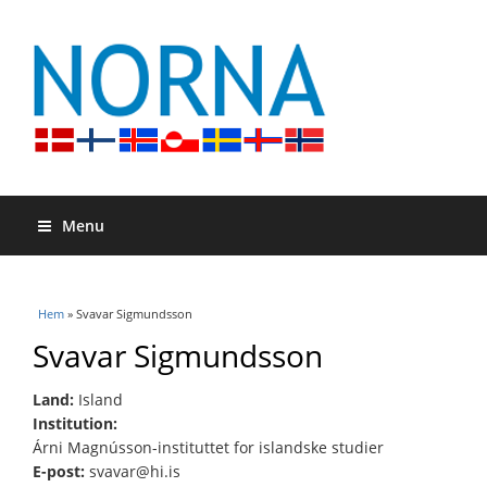
Menu
Du är här
Hem
» Svavar Sigmundsson
Svavar Sigmundsson
Land:
Island
Institution:
Árni Magnússon-instituttet for islandske studier
E-post:
svavar@hi.is