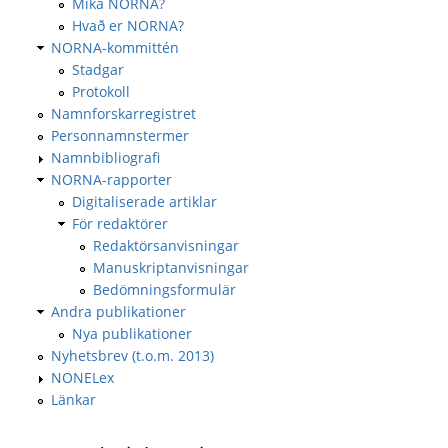
Mikä NORNA?
Hvað er NORNA?
NORNA-kommittén
Stadgar
Protokoll
Namnforskarregistret
Personnamnstermer
Namnbibliografi
NORNA-rapporter
Digitaliserade artiklar
För redaktörer
Redaktörsanvisningar
Manuskriptanvisningar
Bedömningsformulär
Andra publikationer
Nya publikationer
Nyhetsbrev (t.o.m. 2013)
NONELex
Länkar