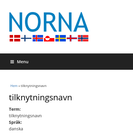
Menu
Du är här
Hem
» tilknytningsnavn
tilknytningsnavn
Term:
tilknytningsnavn
Språk:
danska