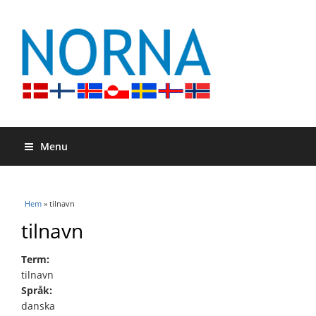
Menu
Du är här
Hem
» tilnavn
tilnavn
Term:
tilnavn
Språk:
danska