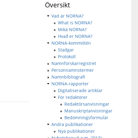
Översikt
Vad är NORNA?
What is NORNA?
Mikä NORNA?
Hvað er NORNA?
NORNA-kommittén
Stadgar
Protokoll
Namnforskarregistret
Personnamnstermer
Namnbibliografi
NORNA-rapporter
Digitaliserade artiklar
För redaktörer
Redaktörsanvisningar
Manuskriptanvisningar
Bedömningsformulär
Andra publikationer
Nya publikationer
Nyhetsbrev (t.o.m. 2013)