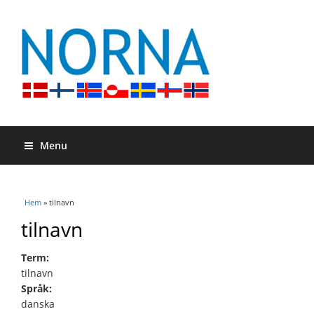
Menu
Du är här
Hem
» tilnavn
tilnavn
Term:
tilnavn
Språk:
danska